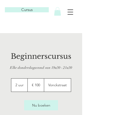
Cursus
Beginnerscursus
Elke donderdagavond van 19u30 - 21u30
100
euro
2 uur
2
€ 100
Vonckstraat
u
u
r
Nu boeken